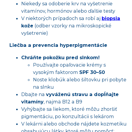
Niekedy sa odoberie krv na vyšetrenie
vitamínov, hormónov alebo ďalšie testy
V niektorých prípadoch sa robí aj
biopsia
kože
(odber vzorky na mikroskopické
vyšetrenie)
Liečba a prevencia hyperpigmentácie
Chráňte pokožku pred slnkom!
Používajte opaľovacie krémy s
vysokým faktorom
SPF 30–50
Noste klobúk alebo šiltovku pri pobyte
na slnku
Dbajte na
vyváženú stravu a dopĺňajte
vitamíny
, najmä B12 a B9
Vyhýbajte sa liekom, ktoré môžu zhoršiť
pigmentáciu, po konzultácii s lekárom
V lekárni alebo obchode nájdete kozmetiku
obsahujúcu látky, ktoré môžu pomôcť: