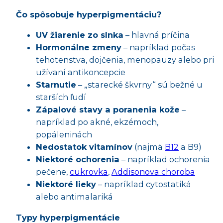
Čo spôsobuje hyperpigmentáciu?
UV žiarenie zo slnka
– hlavná príčina
Hormonálne zmeny
– napríklad počas
tehotenstva, dojčenia, menopauzy alebo pri
užívaní antikoncepcie
Starnutie
– „starecké škvrny“ sú bežné u
starších ľudí
Zápalové stavy a poranenia kože
–
napríklad po akné, ekzémoch,
popáleninách
Nedostatok vitamínov
(najmä
B12
a B9)
Niektoré ochorenia
– napríklad ochorenia
pečene,
cukrovka
,
Addisonova choroba
Niektoré lieky
– napríklad cytostatiká
alebo antimalariká
Typy hyperpigmentácie