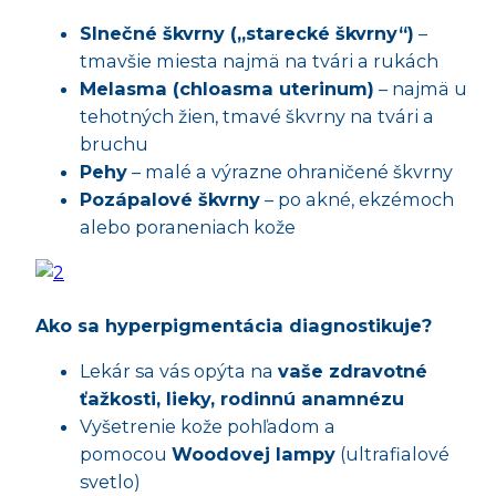
Slnečné škvrny („starecké škvrny“)
–
tmavšie miesta najmä na tvári a rukách
Melasma (chloasma uterinum)
– najmä u
tehotných žien, tmavé škvrny na tvári a
bruchu
Pehy
– malé a výrazne ohraničené škvrny
Pozápalové škvrny
– po akné, ekzémoch
alebo poraneniach kože
Ako sa hyperpigmentácia diagnostikuje?
Lekár sa vás opýta na
vaše zdravotné
ťažkosti, lieky, rodinnú anamnézu
Vyšetrenie kože pohľadom a
pomocou
Woodovej lampy
(ultrafialové
svetlo)