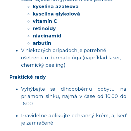
kyselina azaleová
kyselina glykolová
vitamín C
retinoidy
niacínamid
arbutín
V niektorých prípadoch je potrebné
ošetrenie u dermatológa (napríklad laser,
chemický peeling)
Praktické rady
Vyhýbajte sa dlhodobému pobytu na
priamom slnku, najmä v čase od 10:00 do
16:00
Pravidelne aplikujte ochranný krém, aj keď
je zamračené