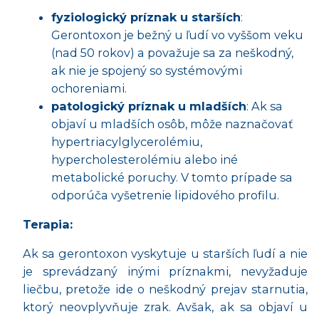
fyziologický príznak u starších
:
Gerontoxon je bežný u ľudí vo vyššom veku
(nad 50 rokov) a považuje sa za neškodný,
ak nie je spojený so systémovými
ochoreniami.
patologický príznak u mladších
: Ak sa
objaví u mladších osôb, môže naznačovať
hypertriacylglycerolémiu,
hypercholesterolémiu alebo iné
metabolické poruchy. V tomto prípade sa
odporúča vyšetrenie lipidového profilu.
Terapia:
Ak sa gerontoxon vyskytuje u starších ľudí a nie
je sprevádzaný inými príznakmi, nevyžaduje
liečbu, pretože ide o neškodný prejav starnutia,
ktorý neovplyvňuje zrak. Avšak, ak sa objaví u