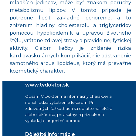
mladších jedincov, môže byť znakom poruchy
metabolizmu lipidov. V tomto prípade je
potrebné liečiť základné ochorenie, a to
znížením hladiny cholesterolu a triglyceridov
pomocou hypolipidemík a úpravou životného
štýlu, vrátane zdravej stravy a pravidelnej fyzickej
aktivity. Cieľom liečby je zníženie rizika
kardiovaskulárnych komplikácií, nie odstránenie
samotného arcus lipoideus, ktorý má prevažne
kozmetický charakter.
www.tvdoktor.sk
Obsah TV Doktor má informačný charakter a
nenahrádza vyšetrenie lekárom. Pri
zdravotných ťažkostiach sa obráťte na lekára
alebo lekárnika; pri akútnych príznakoch
vyhľadajte urgentnú pomoc.
Dôležité informácie