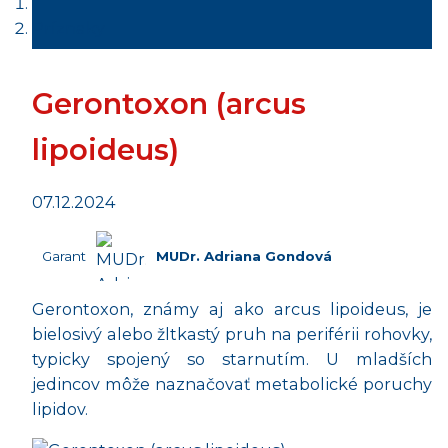
Príznaky
Gerontoxon (arcus
lipoideus)
07.12.2024
Garant
MUDr. Adriana Gondová
Gerontoxon, známy aj ako arcus lipoideus, je
bielosivý alebo žltkastý pruh na periférii rohovky,
typicky spojený so starnutím. U mladších
jedincov môže naznačovať metabolické poruchy
lipidov.