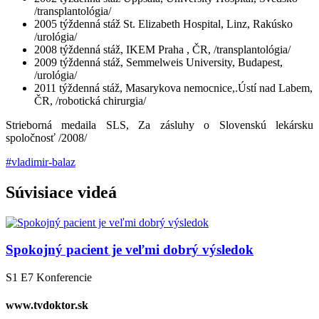
/transplantológia/
2005 týždenná stáž St. Elizabeth Hospital, Linz, Rakúsko
/urológia/
2008 týždenná stáž, IKEM Praha , ČR, /transplantológia/
2009 týždenná stáž, Semmelweis University, Budapest,
/urológia/
2011 týždenná stáž, Masarykova nemocnice,.Ústí nad Labem,
ČR, /robotická chirurgia/
Strieborná medaila SLS, Za zásluhy o Slovenskú lekársku
spoločnosť /2008/
#vladimir-balaz
Súvisiace
videá
Spokojný pacient je veľmi dobrý výsledok
S1 E7
Konferencie
www.tvdoktor.sk