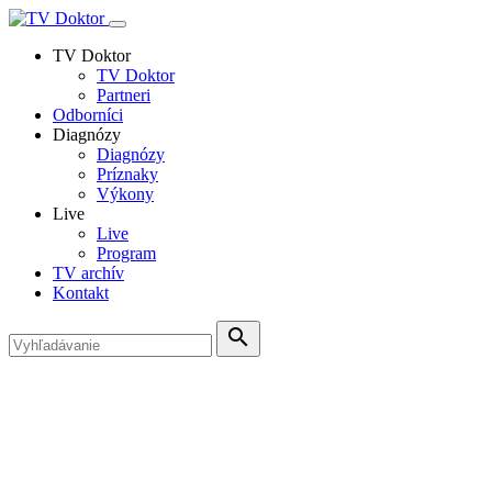
TV Doktor
TV Doktor
Partneri
Odborníci
Diagnózy
Diagnózy
Príznaky
Výkony
Live
Live
Program
TV archív
Kontakt
search