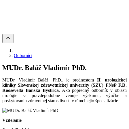
keyboard_arrow_up
Odborníci
MUDr. Baláž Vladimír PhD.
MUDr. Vladimír Baláž, PhD., je prednostom
II. urologickej
kliniky Slovenskej zdravotníckej univerzity (SZU)
FNsP F.D.
Roosevelta Banská Bystrica
. Ako popredný odborník v oblasti
urológie sa pravdepodobne venuje výskumu, výučbe a
poskytovaniu zdravotnej starostlivosti v rámci tejto špecializácie.
Vzdelanie