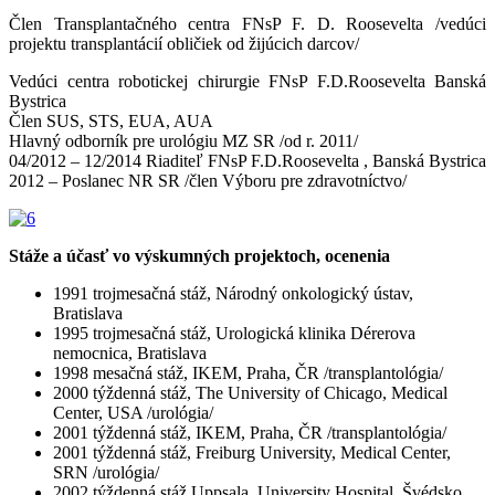
Člen Transplantačného centra FNsP F. D. Roosevelta /vedúci
projektu transplantácií obličiek od žijúcich darcov/
Vedúci centra robotickej chirurgie FNsP F.D.Roosevelta Banská
Bystrica
Člen SUS, STS, EUA, AUA
Hlavný odborník pre urológiu MZ SR /od r. 2011/
04/2012 – 12/2014 Riaditeľ FNsP F.D.Roosevelta , Banská Bystrica
2012 – Poslanec NR SR /člen Výboru pre zdravotníctvo/
Stáže a účasť vo výskumných projektoch, ocenenia
1991 trojmesačná stáž, Národný onkologický ústav,
Bratislava
1995 trojmesačná stáž, Urologická klinika Dérerova
nemocnica, Bratislava
1998 mesačná stáž, IKEM, Praha, ČR /transplantológia/
2000 týždenná stáž, The University of Chicago, Medical
Center, USA /urológia/
2001 týždenná stáž, IKEM, Praha, ČR /transplantológia/
2001 týždenná stáž, Freiburg University, Medical Center,
SRN /urológia/
2002 týždenná stáž Uppsala, University Hospital, Švédsko