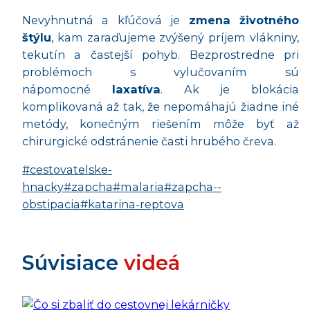
Nevyhnutná a kľúčová je
zmena životného
štýlu
, kam zaraďujeme zvýšený príjem vlákniny,
tekutín a častejší pohyb. Bezprostredne pri
problémoch s vylučovaním sú
nápomocné
laxatíva
. Ak je blokácia
komplikovaná až tak, že nepomáhajú žiadne iné
metódy, konečným riešením môže byť až
chirurgické odstránenie časti hrubého čreva.
#cestovatelske-
hnacky
#zapcha
#malaria
#zapcha--
obstipacia
#katarina-reptova
Súvisiace
videá