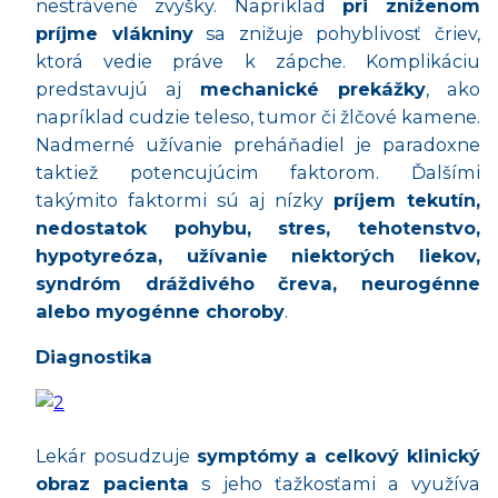
nestrávené zvyšky. Napríklad
pri zníženom
príjme vlákniny
sa znižuje pohyblivosť čriev,
ktorá vedie práve k zápche. Komplikáciu
predstavujú aj
mechanické prekážky
, ako
napríklad cudzie teleso, tumor či žlčové kamene.
Nadmerné užívanie preháňadiel je paradoxne
taktiež potencujúcim faktorom. Ďalšími
takýmito faktormi sú aj nízky
príjem tekutín,
nedostatok pohybu, stres, tehotenstvo,
hypotyreóza, užívanie niektorých liekov,
syndróm dráždivého čreva, neurogénne
alebo myogénne choroby
.
Diagnostika
Lekár posudzuje
symptómy
a celkový klinický
obraz pacienta
s jeho ťažkosťami a využíva