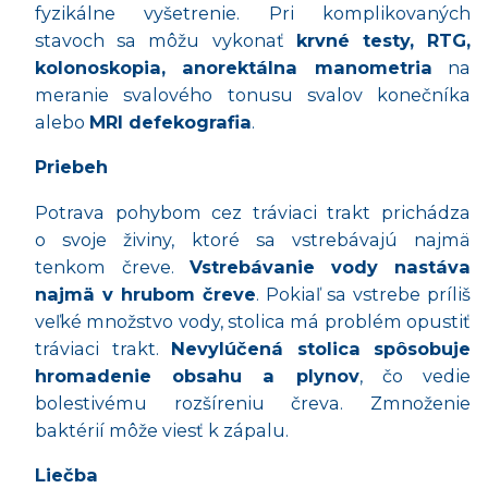
fyzikálne vyšetrenie. Pri komplikovaných
stavoch sa môžu vykonať
krvné testy, RTG,
kolonoskopia, anorektálna manometria
na
meranie svalového tonusu svalov konečníka
alebo
MRI defekografia
.
Priebeh
Potrava pohybom cez tráviaci trakt prichádza
o svoje živiny, ktoré sa vstrebávajú najmä
tenkom čreve.
Vstrebávanie
vody nastáva
najmä v hrubom čreve
. Pokiaľ sa vstrebe príliš
veľké množstvo vody, stolica má problém opustiť
tráviaci trakt.
Nevylúčená stolica spôsobuje
hromadenie obsahu a plynov
, čo vedie
bolestivému rozšíreniu čreva. Zmnoženie
baktérií môže viesť k zápalu.
Liečba